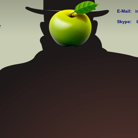
E-
Mail: i
07
Skype: 
r