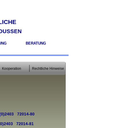
liche
oussen
UNG
BERATUNG
Kooperation
Rechtliche Hinweise
(0)2403 72014-
80
(0)2403 72014-
81