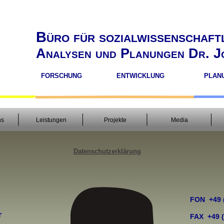
Büro für sozialwissenschaft
Analysen und Planungen Dr. J
FORSCHUNG
ENTWICKLUNG
PLAN
ns
Leistungen
Projekte
Media
D
atenschutzerklärung
FON +49 
r
FAX +49 