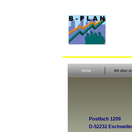
Home
Wir über u
Postfach 1209
D-
52232 Eschweile