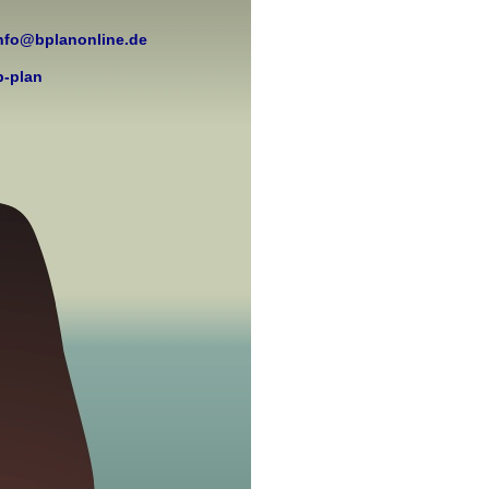
nfo@bplanonline.de
b-
plan