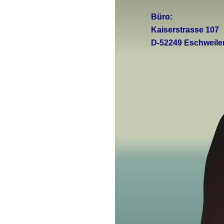
Büro:
Kaiserstrasse 1
D-
52249 Eschweile